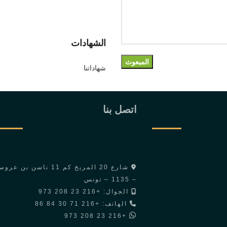
الشهادات
شهاداتنا
اتصل بنا
شارع 20 المريخ كم 11 ناسن بن عر
– 1135 – تونس
الجوال: +216 23 208 973
الهاتف: +216 71 30 84 86
+216 23 208 973