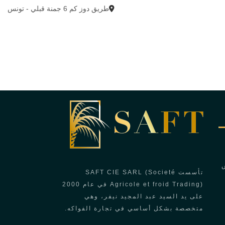
طريق دوز كم 6 جمنة قبلي - تونس
وس
تأسست SAFT CIE SARL (Societé
Agricole et froid Trading) في عام 2000
على يد السيد عبد المجيد نيفر، وهي
متخصصة بشكل أساسي في تجارة الفواكه.