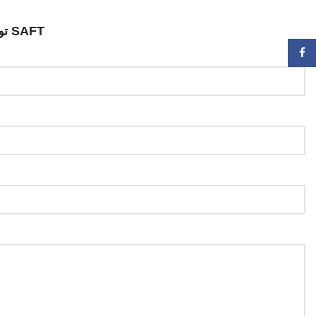
SAFT تونس – اتصل بنا لأي استفسار
فيسبوك