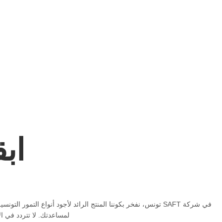
اب
في شركة SAFT تونس، نفخر بكوننا المنتج الرائد لأجود أنواع ا
لمساعدتك. لا تتردد في ا