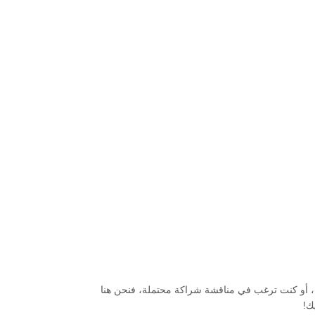
معلومات، أو كنت ترغب في مناقشة شراكة محتملة، فنحن هنا
ك!