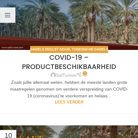
DADELS DEGLET NOUR
,
TUNESISCHE DADELS
COVID-19 –
PRODUCTBESCHIKBAARHEID
0
SafTunisie
Zoals jullie allemaal weten, hebben de meeste landen grote
maatregelen genomen om verdere verspreiding van COVID-
19 (coronavirus) te voorkomen en helaas...
LEES VERDER
10