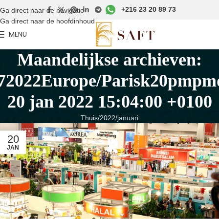
+216 23 20 89 73
Ga direct naar de navigatie
Ga direct naar de hoofdinhoud
MENU
Maandelijkse archieven:
72022Europe/Parisk20pmpm
20 jan 2022 15:04:00 +0100
Thuis
2022
januari
20
JAN