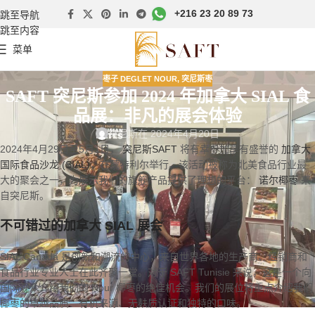
+216 23 20 89 73
跳至导航
跳至内容
菜单
枣子 DEGLET NOUR
,
突尼斯枣
SAFT 突尼斯参加 2024 年加拿大 SIAL 食
品展：非凡的展会体验
突尼斯
在 2024年4月20日
2024年4月29日至5月1日，
突尼斯SAFT
将有幸参加享有盛誉的
加拿大
国际食品沙龙 (SIAL)
，在蒙特利尔举行。该活动被称为北美食品行业最
大的聚会之一，为展示我们的旗舰产品提供了理想的平台：
诺尔椰枣
来
自突尼斯。
不可错过的加拿大 SIAL 展会
SIAL Canada 是创新和潮流的中心，来自世界各地的生产商、经销商和
食品行业专业人士在此齐聚一堂。对于 SAFT Tunisie 来说，这是一个向
国际观众介绍我们的 Nour 椰枣的绝佳机会。我们的展位将重点介绍我们
椰枣的卓越品质：有机来源、无麸质认证和独特的口味。