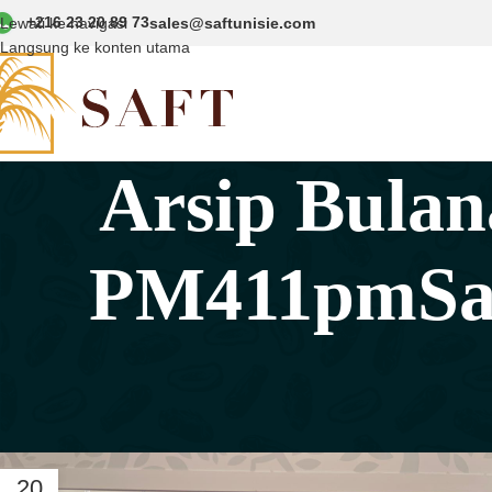
+216 23 20 89 73
Lewati ke navigasi
sales@saftunisie.com
Langsung ke konten utama
Arsip Bula
PM411pmSab,
20