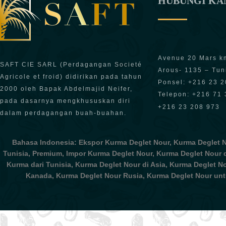
HUBUNGI K
Avenue 20 Mars k
SAFT CIE SARL (Perdagangan Societé
Arous- 1135 – Tun
Agricole et froid) didirikan pada tahun
Ponsel: +216 23 
2000 oleh Bapak Abdelmajid Neifer,
Telepon: +216 71 
pada dasarnya mengkhususkan diri
+216 23 208 973
dalam perdagangan buah-buahan.
Bahasa Indonesia: Ekspor Kurma Deglet Nour, Kurma Deglet No
Tunisia, Premium, Impor Kurma Deglet Nour, Kurma Deglet Nour d
Kurma dari Tunisia, Kurma Deglet Nour di Asia, Kurma Deglet Nou
Kanada, Kurma Deglet Nour Rusia, Kurma Deglet Nour unt