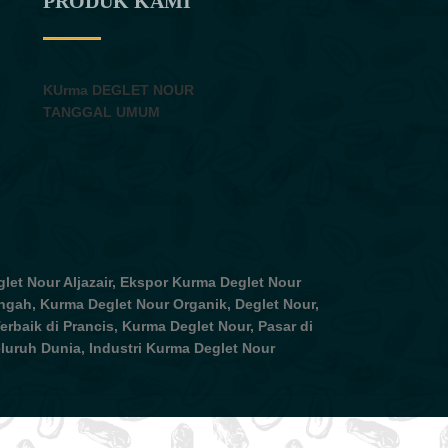
PRODUK KAMI
KUrma DEGLET NOUR
TANGGAL UMUM
let Nour Aljazair, Ekspor Kurma Deglet Nour
ngah, Kurma Deglet Nour Organik, Deglet Nour,
erbaik di Prancis, Kurma Deglet Nour, Pasar di
luruh Dunia, Industri Kurma Deglet Nour