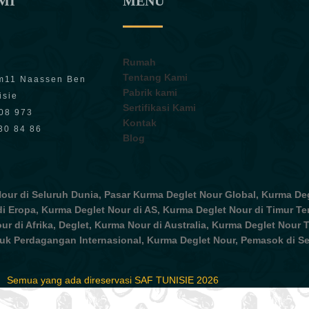
AMI
MENU
Rumah
Tentang Kami
m11 Naassen Ben
Pabrik kami
isie
Sertifikasi Kami
208 973
Kontak
30 84 86
Blog
ur di Seluruh Dunia, Pasar Kurma Deglet Nour Global, Kurma Deg
i Eropa, Kurma Deglet Nour di AS, Kurma Deglet Nour di Timur Te
r di Afrika, Deglet, Kurma Nour di Australia, Kurma Deglet Nour T
uk Perdagangan Internasional, Kurma Deglet Nour, Pemasok di Se
Semua yang ada direservasi SAF TUNISIE 2026