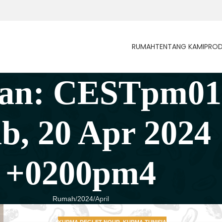
RUMAH
TENTANG KAMI
PROD
nan: CESTpm01
 20 Apr 2024 
+0200pm4
Rumah
2024
April