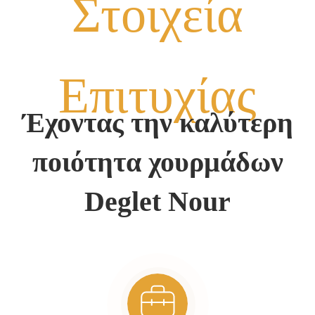
Στοιχεία
Επιτυχίας
Έχοντας την καλύτερη
ποιότητα χουρμάδων
Deglet Nour